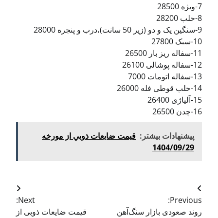
7-ویژه 28500
8-حلب 28200
9-سنگین یک و دو (زیر 50 سانت)،درب و پنجره 28000
10-سبک 27800
11-سفاله ریز بار 26500
12-سفاله پوشالی 26100
13-سفاله اتومات 7000
14-حلب قوطی فله 26000
15-آلیاژی 26400
16-چدن 26500
پیشنهادات بیشتر:
قيمت ضايعات ذوبي از مورخه
1404/09/29
Next:
Previous:
روند صعودی بازار سنگ‌آهن
قیمت ضایعات ذوبی از