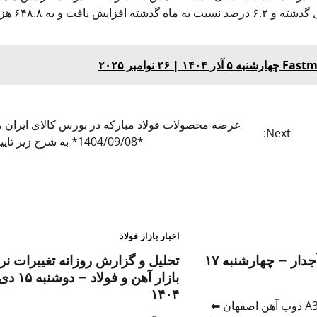
۶.۴ میلیون تن رسید، به ویژه در اوکراین، ۷.۵ درصد
عرضه محصولات فولاد مبارکه در بورس کالای ایران 
Next:
*1404/09/08* به شرح زیر تایید شد
اخبار بازار فولاد
قیمت میلگرد آجدار – چهارشنبه ۱۷
تحلیل و گزارش روزانه تغییرات نر
بازار آهن و فولا
۱۴۰۴
میلگرد ۱۶ آجدار A3 ذوب آهن اصفهان ⬅